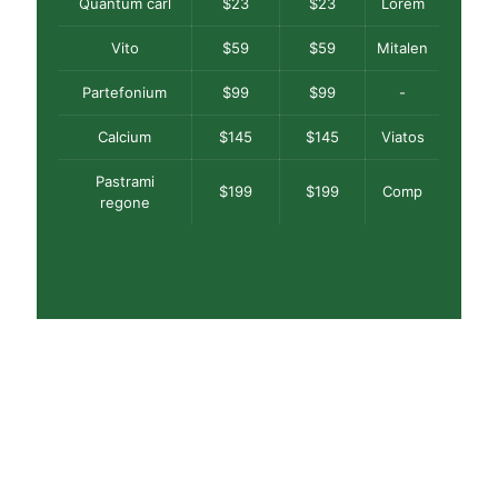
Quantum carl
$23
$23
Lorem
Vito
$59
$59
Mitalen
Partefonium
$99
$99
-
Calcium
$145
$145
Viatos
Pastrami
$199
$199
Comp
regone